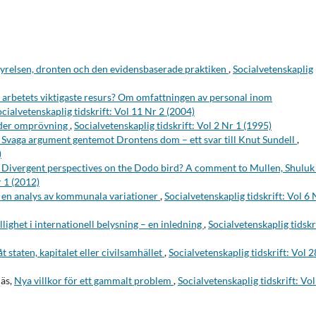
tyrelsen, dronten och den evidensbaserade praktiken
,
Socialvetenskaplig
a arbetets viktigaste resurs? Om omfattningen av personal inom
cialvetenskaplig tidskrift: Vol 11 Nr 2 (2004)
under omprövning
,
Socialvetenskaplig tidskrift: Vol 2 Nr 1 (1995)
 Svaga argument gentemot Drontens dom – ett svar till Knut Sundell
,
)
 Divergent perspectives on the Dodo bird? A comment to Mullen, Shuluk
r 1 (2012)
en analys av kommunala variationer
,
Socialvetenskaplig tidskrift: Vol 6 
llighet i internationell belysning – en inledning
,
Socialvetenskaplig tidskr
åt staten, kapitalet eller civilsamhället
,
Socialvetenskaplig tidskrift: Vol 
näs,
Nya villkor för ett gammalt problem
,
Socialvetenskaplig tidskrift: Vo