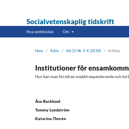
Socialvetenskaplig tidskrift
Nya webbsidan
Om
Hem
/
Arkiv
/
Vol 25 Nr 3-4 (2018)
/
Artiklar
Institutioner för ensamkom
Hur kan man förstå en snabbt expanderande och tu
Åsa Backlund
Tommy Lundström
Katarina Thorén