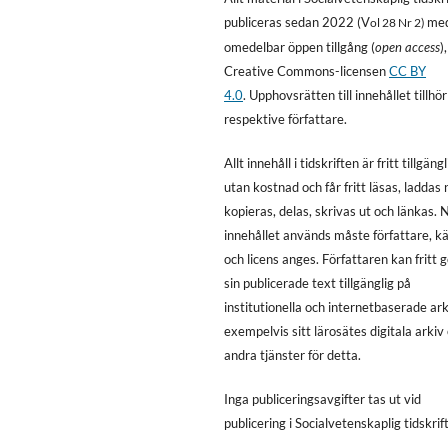
publiceras sedan 2022 (V
me
ol 28 Nr 2)
omedelbar öppen tillgång (
open access
)
Creative Commons-licensen
CC BY
4.0
. Upphovsrätten till innehållet tillhör
respektive författare.
Allt innehåll i tidskriften är fritt tillgängl
utan kostnad och får fritt läsas, laddas 
kopieras, delas, skrivas ut och länkas. 
innehållet används måste författare, kä
och licens anges. Författaren kan fritt 
sin publicerade text tillgänglig på
institutionella och internetbaserade ark
exempelvis sitt lärosätes digitala arkiv 
andra tjänster för detta.
Inga publiceringsavgifter tas ut vid
publicering i Socialvetenskaplig tidskrift