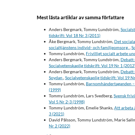
Mest lästa artiklar av samma författare
Anders Bergmark, Tommy Lundström,
Socials
tidskrift: Vol 18 Nr 3 (2011)
Åke Bergmark, Tommy Lundström,
Det social
socialtjänstens individ- och familjeomsorg.
,
So
Tommy Lundström,
Frivilligt socialt arbete 
Anders Bergmark, Tommy Lundström,
Debatt:
Socialvetenskaplig tidskrift: Vol 19 Nr 1 (2012
Anders Bergmark, Tommy Lundström,
Debatt:
Soydan
,
Socialvetenskaplig tidskrift: Vol 19 N
Tommy Lundström,
Barnomhändertaganden – 
(1999)
Tommy Lundström, Lars Svedberg,
Svensk frivi
Vol 5 Nr 2-3 (1998)
Tommy Lundström, Emelie Shanks,
Att arbeta 
3 (2021)
David Pålsson, Tommy Lundström, Marie Sall
Nr 2 (2022)