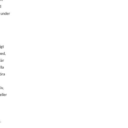
d
, under
igt
ned,
När
lla
göra
iv,
eller
.