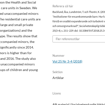
upon the Health and Social
Referera så här
al care units in Sweden. We
Backlund, Åsa, Lundström, T. och Thorén, K. (20
rgeted unaccompanied minors
”Institutioner för ensamkommande barn: Hur 
e residential care units are
förstå en snabbt expanderande och turbulent 
large and small private
och omsorgsmarknad?”,
Socialvetenskaplig tidskr
organizations) and the
25(3-4), s. 211–229. doi: 10.3384/SVT.2018.25.3
type. The results show that
Fler referensstilar
naccompanied minors, the
ignificantly since 2014.
rs is higher than for
Nummer
 and 2016. The study also
Vol 25 Nr 3-4 (2018)
for unaccompanied minors
roups of children and young
Sektion
Artiklar
Licens
Allt material i Socialvetenskaplig tidskri