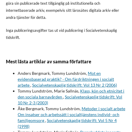
göra sin publicerade text tillgänglig på institutionella och
internetbaserade arkiv, exempelvis sitt lärosätes digitala arkiv eller
andra tjänster för detta.
Inga publiceringsavgifter tas ut vid publicering i Socialvetenskaplig
tidskrift.
Mest lästa artiklar av samma författare
Anders Bergmark, Tommy Lundström,
Mot en
evidensbaserad praktik? - Om färdriktningen i socialt
arbete
,
Socialvetenskaplig tidskrift: Vol 13 Nr 2 (2006)
Tommy Lundström, Marie Sallnäs,
Klass, kön och etnicitet i
den sociala barnavården
,
Socialvetenskaplig tidskrift: Vol
10 Nr 2-3 (2003)
Åke Bergmark, Tommy Lundström,
Metoder i socialt arbete
Om insatser och arbetssätt i socialtjänstens individ- och
familjeomsorg
,
Socialvetenskaplig tidskrift: Vol 5 Nr 4
(1998)