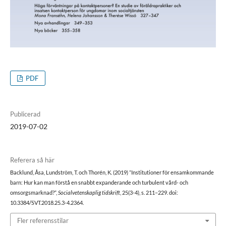
PDF
Publicerad
2019-07-02
Referera så här
Backlund, Åsa, Lundström, T. och Thorén, K. (2019) ”Institutioner för ensamkommande
barn: Hur kan man förstå en snabbt expanderande och turbulent vård- och
omsorgsmarknad?”,
Socialvetenskaplig tidskrift
, 25(3-4), s. 211–229. doi:
10.3384/SVT.2018.25.3-4.2364.
Fler referensstilar