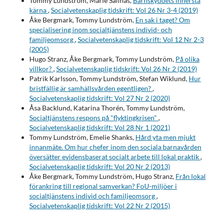
Tommy Lundström, Marie Sallnäs,
Barnskyddets innersta
kärna
,
Socialvetenskaplig tidskrift: Vol 26 Nr 3-4 (2019)
Åke Bergmark, Tommy Lundström,
En sak i taget? Om
specialisering inom socialtjänstens individ- och
familjeomsorg
,
Socialvetenskaplig tidskrift: Vol 12 Nr 2-3
(2005)
Hugo Stranz, Åke Bergmark, Tommy Lundström,
På olika
villkor?
,
Socialvetenskaplig tidskrift: Vol 26 Nr 2 (2019)
Patrik Karlsson, Tommy Lundström, Stefan Wiklund,
Hur
bristfällig är samhällsvården egentligen?
,
Socialvetenskaplig tidskrift: Vol 27 Nr 2 (2020)
Åsa Backlund, Katarina Thorén, Tommy Lundström,
Socialtjänstens respons på "flyktingkrisen"
,
Socialvetenskaplig tidskrift: Vol 28 Nr 1 (2021)
Tommy Lundström, Emelie Shanks,
Hård yta men mjukt
innanmäte. Om hur chefer inom den sociala barnavården
översätter evidensbaserat socialt arbete till lokal praktik
,
Socialvetenskaplig tidskrift: Vol 20 Nr 2 (2013)
Åke Bergmark, Tommy Lundström, Hugo Stranz,
Från lokal
förankring till regional samverkan? FoU­-miljöer i
socialtjänstens individ­ och familjeomsorg
,
Socialvetenskaplig tidskrift: Vol 22 Nr 2 (2015)