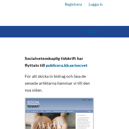
Registrera
Logga in
Sök
Socialvetenskaplig tidskrift har
flyttats till
publicera.kb.se/socvet
För att skicka in bidrag och läsa de
senaste artiklarna hänvisar vi till den
nya sidan.