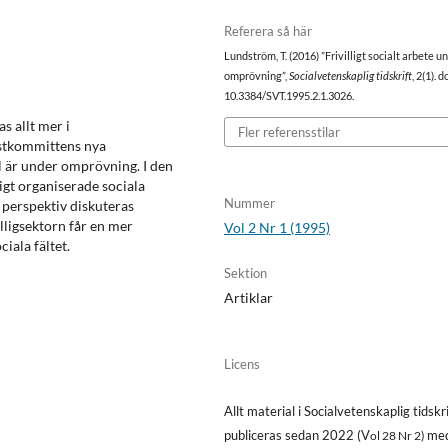
Referera så här
Lundström, T. (2016) ”Frivilligt socialt arbete u
omprövning”,
Socialvetenskaplig tidskrift
, 2(1). d
10.3384/SVT.1995.2.1.3026.
as allt mer i
Fler referensstilar
nstkommittens nya
ll är under omprövning. I den
ligt organiserade sociala
Nummer
t perspektiv diskuteras
lligsektorn får en mer
Vol 2 Nr 1 (1995)
iala fältet.
Sektion
Artiklar
Licens
Allt material i Socialvetenskaplig tidskri
publiceras sedan 2022 (V
me
ol 28 Nr 2)