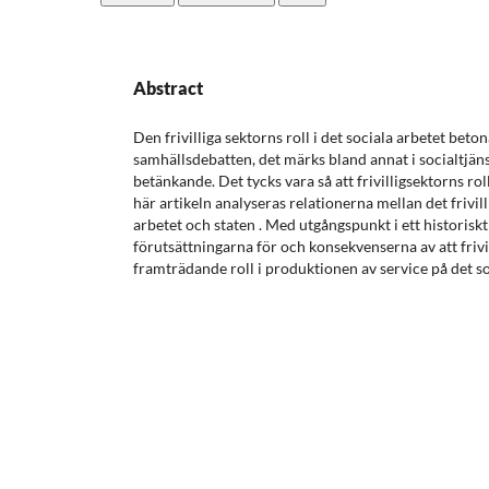
Abstract
Den frivilliga sektorns roll i det sociala arbetet beton
samhällsdebatten, det märks bland annat i socialtjä
betänkande. Det tycks vara så att frivilligsektorns ro
här artikeln analyseras relationerna mellan det frivil
arbetet och staten . Med utgångspunkt i ett historisk
förutsättningarna för och konsekvenserna av att frivi
framträdande roll i produktionen av service på det soc