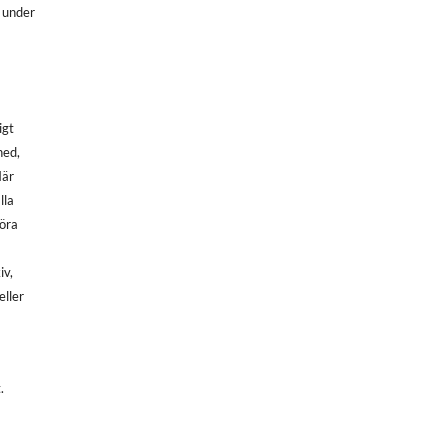
, under
igt
ned,
När
lla
göra
iv,
eller
.