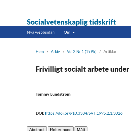
Socialvetenskaplig tidskrift
Nya webbsidan
Om
Hem
/
Arkiv
/
Vol 2 Nr 1 (1995)
/
Artiklar
Frivilligt socialt arbete und
Tommy Lundström
DOI:
https://doi.org/10.3384/SVT.1995.2.1.3026
Abstract
References
Mått