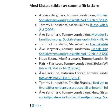
Mest lästa artiklar av samma författare
Anders Bergmark, Tommy Lundström,
Mot en 
Socialvetenskaplig tidskrift: Vol 13 Nr 2 (2006
Tommy Lundström, Marie Sallnäs,
Klass, kön o
2-3 (2003)
Åke Bergmark, Tommy Lundström,
Metoder i s
familjeomsorg
,
Socialvetenskaplig tidskrift: V
Tommy Lundström, Marie Sallnäs,
Barnskyddet
Åke Bergmark, Tommy Lundström,
En sak i ta
Socialvetenskaplig tidskrift: Vol 12 Nr 2-3 (20
Hugo Stranz, Åke Bergmark, Tommy Lundströ
Patrik Karlsson, Tommy Lundström, Stefan W
tidskrift: Vol 27 Nr 2 (2020)
Åsa Backlund, Katarina Thorén, Tommy Lund
tidskrift: Vol 28 Nr 1 (2021)
Tommy Lundström, Emelie Shanks,
Hård yta m
översätter evidensbaserat socialt arbete till lo
Åke Bergmark, Tommy Lundström, Hugo Stran
socialtjänstens individ­ och familjeomsorg
,
Soc
1
2
>
>>