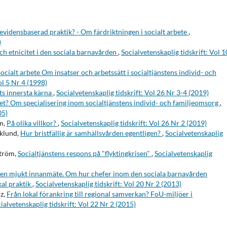
evidensbaserad praktik? - Om färdriktningen i socialt arbete
,
)
ch etnicitet i den sociala barnavården
,
Socialvetenskaplig tidskrift: Vol 
ocialt arbete Om insatser och arbetssätt i socialtjänstens individ- och
ol 5 Nr 4 (1998)
s innersta kärna
,
Socialvetenskaplig tidskrift: Vol 26 Nr 3-4 (2019)
get? Om specialisering inom socialtjänstens individ- och familjeomsorg
,
05)
m,
På olika villkor?
,
Socialvetenskaplig tidskrift: Vol 26 Nr 2 (2019)
iklund,
Hur bristfällig är samhällsvården egentligen?
,
Socialvetenskaplig
ström,
Socialtjänstens respons på "flyktingkrisen"
,
Socialvetenskaplig
en mjukt innanmäte. Om hur chefer inom den sociala barnavården
kal praktik
,
Socialvetenskaplig tidskrift: Vol 20 Nr 2 (2013)
z,
Från lokal förankring till regional samverkan? FoU­-miljöer i
ialvetenskaplig tidskrift: Vol 22 Nr 2 (2015)