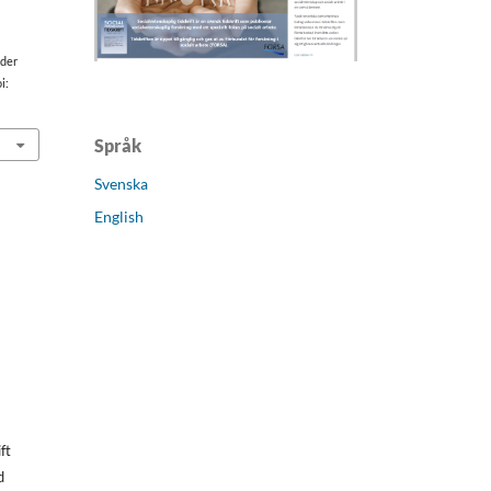
nder
oi:
Språk
Svenska
English
ft
d