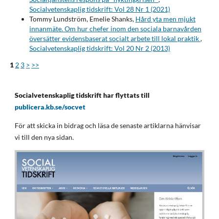
Socialvetenskaplig tidskrift: Vol 28 Nr 1 (2021)
Tommy Lundström, Emelie Shanks,
Hård yta men mjukt
innanmäte. Om hur chefer inom den sociala barnavården
översätter evidensbaserat socialt arbete till lokal praktik
,
Socialvetenskaplig tidskrift: Vol 20 Nr 2 (2013)
1
2
3
>
>>
Socialvetenskaplig tidskrift har flyttats till
publicera.kb.se/socvet
För att skicka in bidrag och läsa de senaste artiklarna hänvisar
vi till den nya sidan.