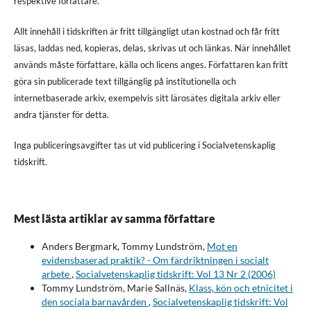
respektive författare.
Allt innehåll i tidskriften är fritt tillgängligt utan kostnad och får fritt
läsas, laddas ned, kopieras, delas, skrivas ut och länkas. När innehållet
används måste författare, källa och licens anges. Författaren kan fritt
göra sin publicerade text tillgänglig på institutionella och
internetbaserade arkiv, exempelvis sitt lärosätes digitala arkiv eller
andra tjänster för detta.
Inga publiceringsavgifter tas ut vid publicering i Socialvetenskaplig
tidskrift.
Mest lästa artiklar av samma författare
Anders Bergmark, Tommy Lundström,
Mot en
evidensbaserad praktik? - Om färdriktningen i socialt
arbete
,
Socialvetenskaplig tidskrift: Vol 13 Nr 2 (2006)
Tommy Lundström, Marie Sallnäs,
Klass, kön och etnicitet i
den sociala barnavården
,
Socialvetenskaplig tidskrift: Vol