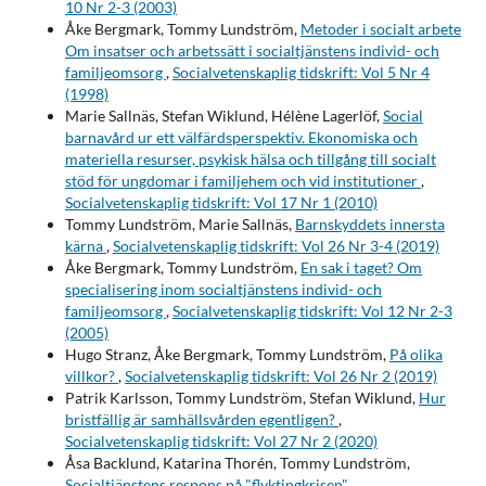
10 Nr 2-3 (2003)
Åke Bergmark, Tommy Lundström,
Metoder i socialt arbete
Om insatser och arbetssätt i socialtjänstens individ- och
familjeomsorg
,
Socialvetenskaplig tidskrift: Vol 5 Nr 4
(1998)
Marie Sallnäs, Stefan Wiklund, Hélène Lagerlöf,
Social
barnavård ur ett välfärdsperspektiv. Ekonomiska och
materiella resurser, psykisk hälsa och tillgång till socialt
stöd för ungdomar i familjehem och vid institutioner
,
Socialvetenskaplig tidskrift: Vol 17 Nr 1 (2010)
Tommy Lundström, Marie Sallnäs,
Barnskyddets innersta
kärna
,
Socialvetenskaplig tidskrift: Vol 26 Nr 3-4 (2019)
Åke Bergmark, Tommy Lundström,
En sak i taget? Om
specialisering inom socialtjänstens individ- och
familjeomsorg
,
Socialvetenskaplig tidskrift: Vol 12 Nr 2-3
(2005)
Hugo Stranz, Åke Bergmark, Tommy Lundström,
På olika
villkor?
,
Socialvetenskaplig tidskrift: Vol 26 Nr 2 (2019)
Patrik Karlsson, Tommy Lundström, Stefan Wiklund,
Hur
bristfällig är samhällsvården egentligen?
,
Socialvetenskaplig tidskrift: Vol 27 Nr 2 (2020)
Åsa Backlund, Katarina Thorén, Tommy Lundström,
Socialtjänstens respons på "flyktingkrisen"
,