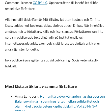
Commons-licensen
CC BY 4.0
. Upphovsrätten till innehållet tillhör
respektive författare.
Allt innehåll i tidskriften är fritt tillgängligt utan kostnad och får fritt
läsas, laddas ned, kopieras, delas, skrivas ut och länkas. När innehållet
används måste författare, källa och licens anges. Författaren kan fritt
göra sin publicerade text tillgänglig på institutionella och
internetbaserade arkiv, exempelvis sitt lärosätes digitala arkiv eller
andra tjänster för detta.
Inga publiceringsavgifter tas ut vid publicering i Socialvetenskaplig
tidskrift.
Mest lästa artiklar av samma författare
Anna Lundberg,
Humanitära överväganden i asylprocessen
Balansövningar i spänningsfältet mellan solidaritet och
ojämlikhet
,
Socialvetenskaplig tidskrift: Vol 23 Nr 3-4