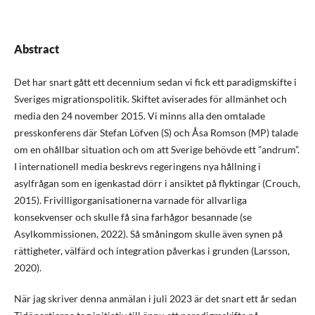
Abstract
Det har snart gått ett decennium sedan vi fick ett paradigmskifte i
Sveriges migrationspolitik. Skiftet aviserades för allmänhet och
media den 24 november 2015. Vi minns alla den omtalade
presskonferens där Stefan Löfven (S) och Åsa Romson (MP) talade
om en ohållbar situation och om att Sverige behövde ett ”andrum”.
I internationell media beskrevs regeringens nya hållning i
asylfrågan som en igenkastad dörr i ansiktet på flyktingar (Crouch,
2015). Frivilligorganisationerna varnade för allvarliga
konsekvenser och skulle få sina farhågor besannade (se
Asylkommissionen, 2022). Så småningom skulle även synen på
rättigheter, välfärd och integration påverkas i grunden (Larsson,
2020).
När jag skriver denna anmälan i juli 2023 är det snart ett år sedan