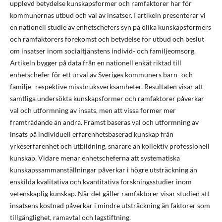
upplevd betydelse kunskapsformer och ramfaktorer har för
kommunernas utbud och val av insatser. I artikeln presenterar vi
en nationell studie av enhetschefers syn på olika kunskapsformers
och ramfaktorers förekomst och betydelse för utbud och beslut
om insatser inom socialtjänstens individ- och familjeomsorg.
Artikeln bygger på data från en nationell enkät riktad till
enhetschefer för ett urval av Sveriges kommuners barn- och
familje- respektive missbruksverksamheter. Resultaten visar att
samtliga undersökta kunskapsformer och ramfaktorer påverkar
val och utformning av insats, men att vissa former mer
framträdande än andra. Främst baseras val och utformning av
insats på individuell erfarenhetsbaserad kunskap från
yrkeserfarenhet och utbildning, snarare än kollektiv professionell
kunskap. Vidare menar enhetscheferna att systematiska
kunskapssammanställningar påverkar i högre utsträckning än
enskilda kvalitativa och kvantitativa forskningsstudier inom
vetenskaplig kunskap. När det gäller ramfaktorer visar studien att
insatsens kostnad påverkar i mindre utsträckning än faktorer som
tillgänglighet, ramavtal och lagstiftning.