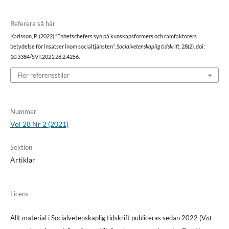
Referera så här
Karlsson, P. (2022) ”Enhetschefers syn på kunskapsformers och ramfaktorers
betydelse för insatser inom socialtjänsten”,
Socialvetenskaplig tidskrift
, 28(2). doi:
10.3384/SVT.2021.28.2.4256.
Fler referensstilar
Nummer
Vol 28 Nr 2 (2021)
Sektion
Artiklar
Licens
Allt material i Socialvetenskaplig tidskrift publiceras sedan 2022 (V
ol