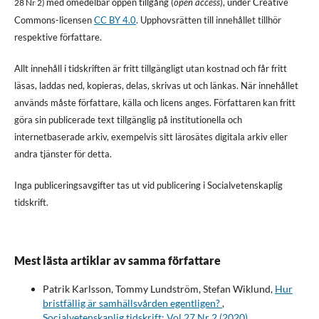
med omedelbar öppen tillgång (
open access
), under Creative
28 Nr 2)
Commons-licensen
CC BY 4.0
. Upphovsrätten till innehållet tillhör
respektive författare.
Allt innehåll i tidskriften är fritt tillgängligt utan kostnad och får fritt
läsas, laddas ned, kopieras, delas, skrivas ut och länkas. När innehållet
används måste författare, källa och licens anges. Författaren kan fritt
göra sin publicerade text tillgänglig på institutionella och
internetbaserade arkiv, exempelvis sitt lärosätes digitala arkiv eller
andra tjänster för detta.
Inga publiceringsavgifter tas ut vid publicering i Socialvetenskaplig
tidskrift.
Mest lästa artiklar av samma författare
Patrik Karlsson, Tommy Lundström, Stefan Wiklund,
Hur
bristfällig är samhällsvården egentligen?
,
Socialvetenskaplig tidskrift: Vol 27 Nr 2 (2020)