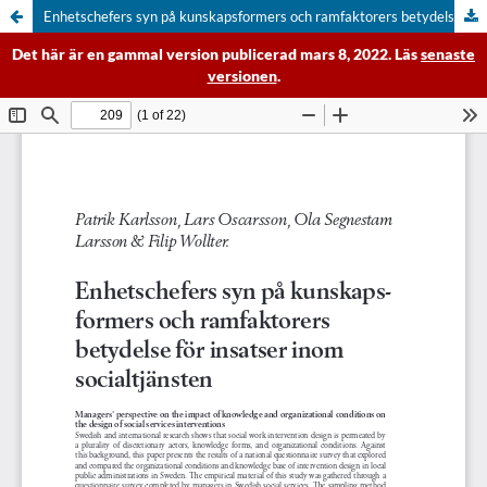
Enhetschefers syn på kunskapsformers och ramfaktorers betydelse för insatser inom socialtjänsten
Det här är en gammal version publicerad mars 8, 2022. Läs
senaste
versionen
.