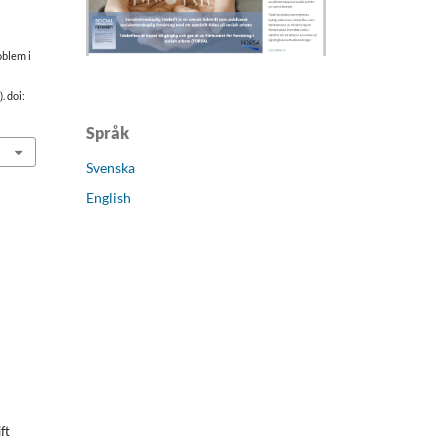
oblem i
). doi:
Språk
Svenska
English
ft