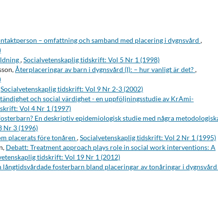
ontaktperson – omfattning och samband med placering i dygnsvård
,
)
ildning
,
Socialvetenskaplig tidskrift: Vol 5 Nr 1 (1998)
sson,
Återplaceringar av barn i dygnsvård (I): – hur vanligt är det?
,
)
,
Socialvetenskaplig tidskrift: Vol 9 Nr 2-3 (2002)
tändighet och social värdighet - en uppföljningsstudie av KrAmi-
skrift: Vol 4 Nr 1 (1997)
t fosterbarn? En deskriptiv epidemiologisk studie med några metodologisk
 3 Nr 3 (1996)
om placerats före tonåren
,
Socialvetenskaplig tidskrift: Vol 2 Nr 1 (1995)
n,
Debatt: Treatment approach plays role in social work interventions: A
vetenskaplig tidskrift: Vol 19 Nr 1 (2012)
 långtidsvårdade fosterbarn bland placeringar av tonåringar i dygnsvår