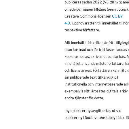
publiceras sedan 2022 (V
me
ol 28 Nr 2)
omedelbar öppen tillgång (
open access
)
Creative Commons-licensen
CC BY
4.0
. Upphovsrätten till innehållet tillhör
respektive författare.
Allt innehåll i tidskriften är fritt tillgängl
utan kostnad och får fritt läsas, laddas 
kopieras, delas, skrivas ut och länkas. 
innehållet används måste författare, kä
och licens anges. Författaren kan fritt 
sin publicerade text tillgänglig på
institutionella och internetbaserade ark
exempelvis sitt lärosätes digitala arkiv 
andra tjänster för detta.
Inga publiceringsavgifter tas ut vid
publicering i Socialvetenskaplig tidskrift