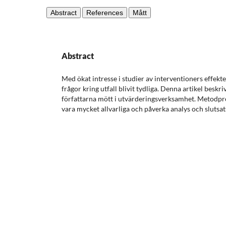
Abstract
References
Mått
Abstract
Med ökat intresse i studier av interventioners effekte
frågor kring utfall blivit tydliga. Denna artikel besk
författarna mött i utvärderingsverksamhet. Metodpro
vara mycket allvarliga och påverka analys och slutsats