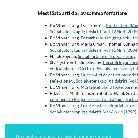
Mest lästa artiklar av samma författare
Bo Vinnerljung, Eva Franzén,
Kontaktfamilj/k
Socialvetenskaplig tidskrift: Vol 12 Nr 4 (2005
Bo Vinnerljung,
Fosterbarns skolgång och utb
Bo Vinnerljung, Maria Öman, Thomas Gunnar
Socialvetenskaplig tidskrift: Vol 11 Nr 1 (2004
Haluk Soydan,
Socialt arbete och utvärdering
Siv Nyström, Haluk Soydan,
Förändringars bes
verksamheten i Örebro
,
Socialvetenskaplig tid
Bo Vinnerljung,
Hur vanligt är det att ha vari
reflektioner.
,
Socialvetenskaplig tidskrift: Vol
Bo Vinnerljung,
Mortalitet bland fosterbarn s
Edward J. Mullen, Joseph Shuluk, Haluk Soyda
comment to Bergmark and Lundström
,
Social
Bo Vinnerljung,
Förekomst av adoptivbarn och
Socialvetenskaplig tidskrift: Vol 6 Nr 4 (1999)
This website uses cookies to ensure you get