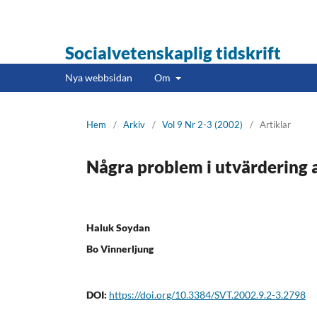
Socialvetenskaplig tidskrift
Nya webbsidan
Om
Hem
/
Arkiv
/
Vol 9 Nr 2-3 (2002)
/
Artiklar
Några problem i utvärdering a
Haluk Soydan
Bo Vinnerljung
DOI:
https://doi.org/10.3384/SVT.2002.9.2-3.2798