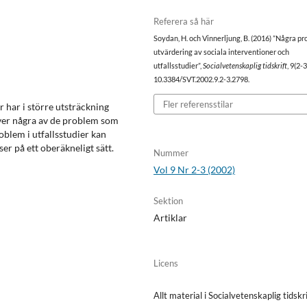
Referera så här
Soydan, H. och Vinnerljung, B. (2016) ”Några pr
utvärdering av sociala interventioner och
utfallsstudier”,
Socialvetenskaplig tidskrift
, 9(2-3
10.3384/SVT.2002.9.2-3.2798.
Fler referensstilar
r har i större utsträckning
river några av de problem som
blem i utfallsstudier kan
er på ett oberäkneligt sätt.
Nummer
Vol 9 Nr 2-3 (2002)
Sektion
Artiklar
Licens
Allt material i Socialvetenskaplig tidskri