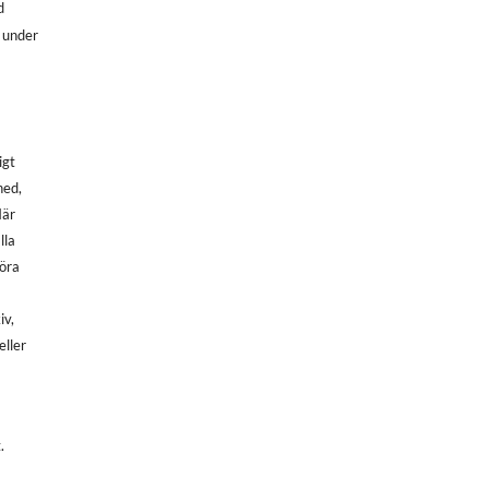
d
, under
igt
ned,
När
lla
göra
iv,
eller
.