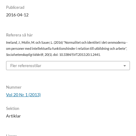
Publicerad
2016-04-12
Referera så här
Ineland, J., Molin, M. och Sauer, L. (2016) ”Normalitet och identitet i det senmoderna -
om personer med intellektuella funktionshinder i relation till utbildning och arbete”,
Socialvetenskaplig tidskrift
, 20(1). doi: 10.3384/SVT.2013.20.1.2441.
Fler referensstilar
Nummer
Vol 20 Nr 1 (2013)
Sektion
Artiklar
Licens