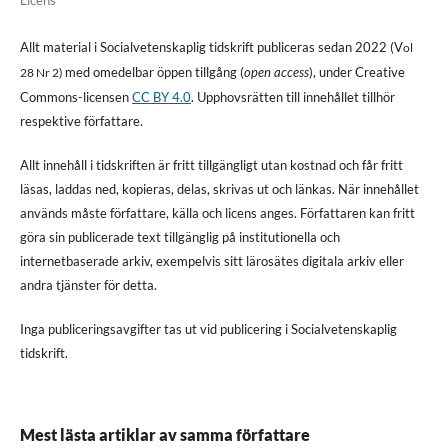
Allt material i Socialvetenskaplig tidskrift publiceras sedan 2022 (V
ol
med omedelbar öppen tillgång (
open access
), under Creative
28 Nr 2)
Commons-licensen
CC BY 4.0
. Upphovsrätten till innehållet tillhör
respektive författare.
Allt innehåll i tidskriften är fritt tillgängligt utan kostnad och får fritt
läsas, laddas ned, kopieras, delas, skrivas ut och länkas. När innehållet
används måste författare, källa och licens anges. Författaren kan fritt
göra sin publicerade text tillgänglig på institutionella och
internetbaserade arkiv, exempelvis sitt lärosätes digitala arkiv eller
andra tjänster för detta.
Inga publiceringsavgifter tas ut vid publicering i Socialvetenskaplig
tidskrift.
Mest lästa artiklar av samma författare