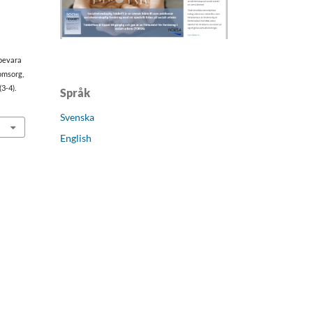
 bevara
omsorg,
(3-4).
Språk
Svenska
English