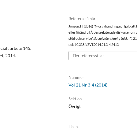
Referera så här
Jönson, H. (2016) ”Nya avhandlingar: Hjälp att
eller förändra? Åldersrelaterade diskurser om 
stöd och service”,
Socialvetenskaplig tidskrift
, 21
doi: 10.3384/SVT.2014.21.3-4.2413.
cialt arbete 145.
et, 2014.
Fler referensstilar
Nummer
Vol 21 Nr 3-4 (2014)
Sektion
Övrigt
Licens