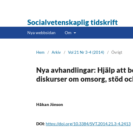
Socialvetenskaplig tidskrift
Nya webbsidan
Om
Hem
/
Arkiv
/
Vol 21 Nr 3-4 (2014)
/
Övrigt
Nya avhandlingar: Hjälp att b
diskurser om omsorg, stöd oc
Håkan Jönson
DOI:
https://doi.org/10.3384/SVT.2014.21.3-4.2413