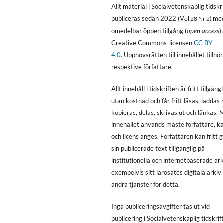
Allt material i Socialvetenskaplig tidskri
publiceras sedan 2022 (V
me
ol 28 Nr 2)
omedelbar öppen tillgång (
open access
)
Creative Commons-licensen
CC BY
4.0
. Upphovsrätten till innehållet tillhör
respektive författare.
Allt innehåll i tidskriften är fritt tillgängl
utan kostnad och får fritt läsas, laddas 
kopieras, delas, skrivas ut och länkas. 
innehållet används måste författare, kä
och licens anges. Författaren kan fritt 
sin publicerade text tillgänglig på
institutionella och internetbaserade ark
exempelvis sitt lärosätes digitala arkiv 
andra tjänster för detta.
Inga publiceringsavgifter tas ut vid
publicering i Socialvetenskaplig tidskrift