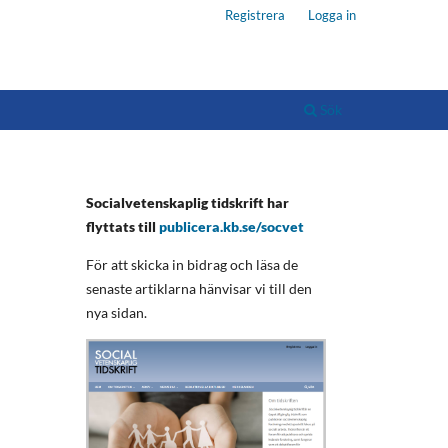
Registrera
Logga in
Sök
Socialvetenskaplig tidskrift har
flyttats till
publicera.kb.se/socvet
För att skicka in bidrag och läsa de
senaste artiklarna hänvisar vi till den
nya sidan.