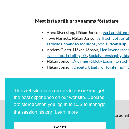
Mest lästa artiklar av samma författare
Anna Siverskog, Håkan Jönson,
Vart är äldre
Tove Harnett, Håkan Jönson,
Sill och potatis 
särskilda boenden för äldre
,
Socialvetenskapli
Anders Giertz, Håkan Jönson,
Har invandrare 
svenskfödda kollegor?
,
Socialvetenskaplig tids
Håkan Jönson,
Åldringsvåldet - Lösningen oc
Håkan Jönson,
Debatt: Utsatt för forskning?
,
S
This website uses cookies to ensure you get
the best experience on our website. Cookies
are stored when you log in to OJS to manage
the session history.
Learn more
Socialvetenskaplig Tidskrift
ges ut av Göteborgs un
ISSN: 2003-5624 (digital)
Got it!