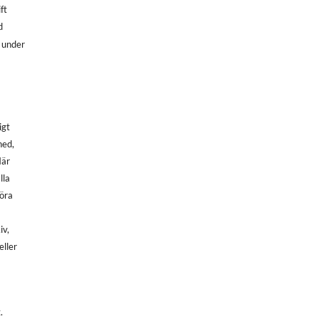
ft
d
, under
igt
ned,
När
lla
göra
iv,
eller
.