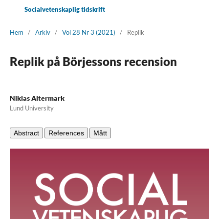
Socialvetenskaplig tidskrift
Hem
/
Arkiv
/
Vol 28 Nr 3 (2021)
/
Replik
Replik på Börjessons recension
Niklas Altermark
Lund University
Abstract
References
Mått