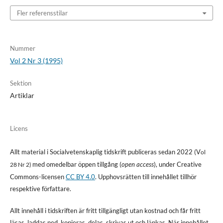
Fler referensstilar
Nummer
Vol 2 Nr 3 (1995)
Sektion
Artiklar
Licens
Allt material i Socialvetenskaplig tidskrift publiceras sedan 2022 (V
ol
med omedelbar öppen tillgång (
open access
), under Creative
28 Nr 2)
Commons-licensen
CC BY 4.0
. Upphovsrätten till innehållet tillhör
respektive författare.
Allt innehåll i tidskriften är fritt tillgängligt utan kostnad och får fritt
läsas, laddas ned, kopieras, delas, skrivas ut och länkas. När innehållet