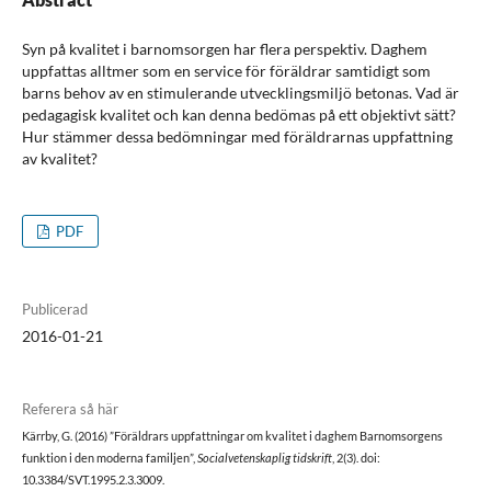
Syn på kvalitet i barnomsorgen har flera perspektiv. Daghem
uppfattas alltmer som en service för föräldrar samtidigt som
barns behov av en stimulerande utvecklingsmiljö betonas. Vad är
pedagagisk kvalitet och kan denna bedömas på ett objektivt sätt?
Hur stämmer dessa bedömningar med föräldrarnas uppfattning
av kvalitet?
PDF
Publicerad
2016-01-21
Referera så här
Kärrby, G. (2016) ”Föräldrars uppfattningar om kvalitet i daghem Barnomsorgens
funktion i den moderna familjen”,
Socialvetenskaplig tidskrift
, 2(3). doi:
10.3384/SVT.1995.2.3.3009.