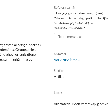
Referera så här
Olsson, E., Ingvad, B. och Hansson, K. (2016)
”Arbetsorganisation och gruppklimat i hemtjän
Socialvetenskaplig tidskrift
, 2(3). doi:
10.3384/SVT.1995.2.3.3007.
Fler referensstilar
mtjänsten arbetsgruppernas
ndersökts. Gruppstorlek,
Nummer
ändighet i organisationen
ng, sammanhållning och
Vol 2 Nr 3 (1995)
Sektion
Artiklar
Licens
Allt material i Socialvetenskaplig tidskri