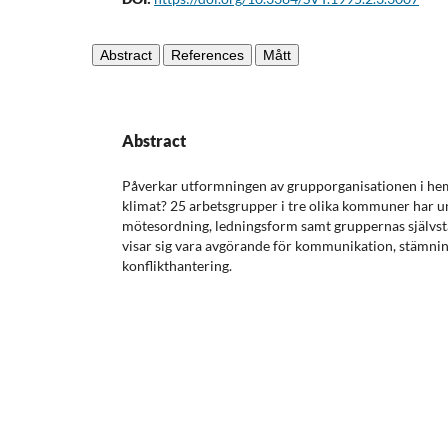
Abstract
References
Mått
Abstract
Påverkar utformningen av grupporganisationen i he
klimat? 25 arbetsgrupper i tre olika kommuner har u
mötesordning, ledningsform samt gruppernas självst
visar sig vara avgörande för kommunikation, stämni
konflikthantering.