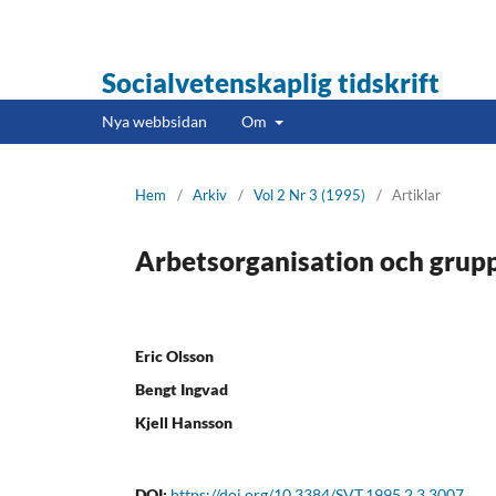
Socialvetenskaplig tidskrift
Nya webbsidan
Om
Hem
/
Arkiv
/
Vol 2 Nr 3 (1995)
/
Artiklar
Arbetsorganisation och grup
Eric Olsson
Bengt Ingvad
Kjell Hansson
DOI:
https://doi.org/10.3384/SVT.1995.2.3.3007