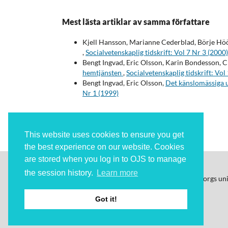
Mest lästa artiklar av samma författare
Kjell Hansson, Marianne Cederblad, Börje Hö
,
Socialvetenskaplig tidskrift: Vol 7 Nr 3 (2000)
Bengt Ingvad, Eric Olsson, Karin Bondesson, C
hemtjänsten
,
Socialvetenskaplig tidskrift: Vol
Bengt Ingvad, Eric Olsson,
Det känslomässiga u
Nr 1 (1999)
This website uses cookies to ensure you get
the best experience on our website. Cookies
are stored when you log in to OJS to manage
the session history.
Learn more
Socialvetenskaplig Tidskrift
ges ut av Göteborgs un
ISSN: 2003-5624 (digital)
Got it!
ISSN: 1104-1420 (print)