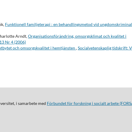
ök,
Funktionell familjeterapi : en behandlingsmetod vid ungdomskriminal
harlotte Arndt,
Organisationsförändring, omsorgsklimat och kvalitet i
 13 Nr 4 (2006)
tbytet och omsorgskvalitet i hemtjänsten
,
Socialvetenskaplig tidskrift: V
iversitet, i samarbete med
Förbundet för forskning i socialt arbete (FORS