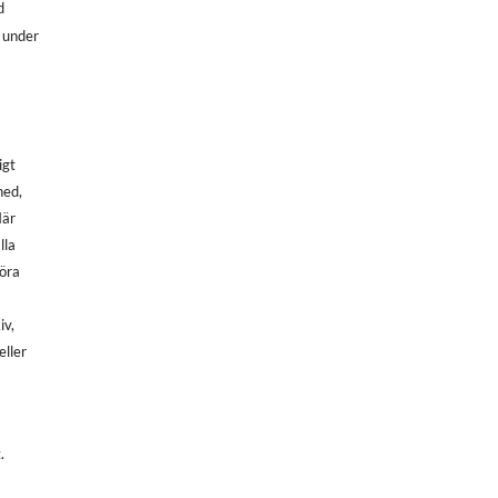
d
, under
igt
ned,
När
lla
göra
iv,
eller
.