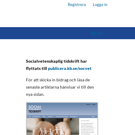
Registrera
Logga in
Sök
Socialvetenskaplig tidskrift har
flyttats till
publicera.kb.se/socvet
För att skicka in bidrag och läsa de
senaste artiklarna hänvisar vi till den
nya sidan.