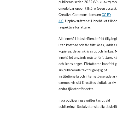
publiceras sedan 2022 (V
me
ol 28 Nr 2)
omedelbar öppen tillgång (
open access
)
Creative Commons-licensen
CC BY
4.0
. Upphovsrätten till innehållet tillhör
respektive författare.
Allt innehåll i tidskriften är fritt tillgängl
utan kostnad och får fritt läsas, laddas 
kopieras, delas, skrivas ut och länkas. 
innehållet används måste författare, kä
och licens anges. Författaren kan fritt 
sin publicerade text tillgänglig på
institutionella och internetbaserade ark
exempelvis sitt lärosätes digitala arkiv 
andra tjänster för detta.
Inga publiceringsavgifter tas ut vid
publicering i Socialvetenskaplig tidskrift