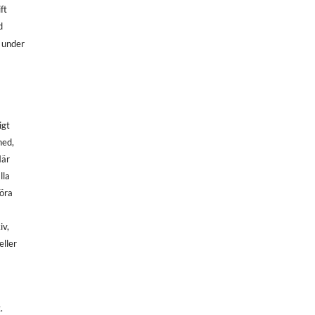
ft
d
, under
igt
ned,
När
lla
göra
iv,
eller
.