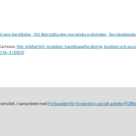
t som berättelse - Att återställa den moraliska ordningen
,
Socialvetenska
Karlsson,
När olikhet blir problem: handikappforskning, kontext och soci
10 Nr 4 (2003)
iversitet, i samarbete med
Förbundet för forskning i socialt arbete (FORS