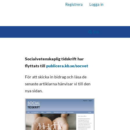
Registrera
Logga in
Sök
Socialvetenskaplig tidskrift har
flyttats till
publicera.kb.se/socvet
För att skicka in bidrag och läsa de
senaste artiklarna hänvisar vi till den
nya sidan.