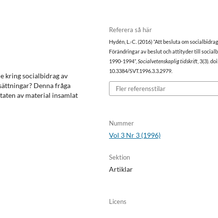
Referera så här
Hydén, L.-C. (2016) ”Att besluta om socialbidra
Förändringar av beslut och attityder till social
1990-1994”,
Socialvetenskaplig tidskrift
, 3(3). doi
10.3384/SVT.1996.3.3.2979.
de kring socialbidrag av
tsättningar? Denna fråga
Fler referensstilar
taten av material insamlat
Nummer
Vol 3 Nr 3 (1996)
Sektion
Artiklar
Licens