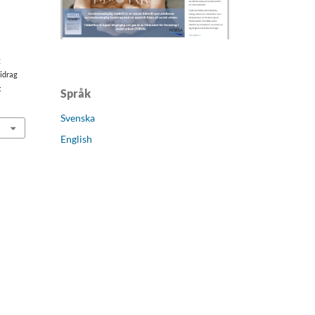
g
bidrag
:
Språk
Svenska
English