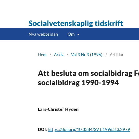
Socialvetenskaplig tidskrift
Nya webbsidan
Om
Hem
/
Arkiv
/
Vol 3 Nr 3 (1996)
/
Artiklar
Att besluta om socialbidrag Fö
socialbidrag 1990-1994
Lars-Christer Hydén
DOI:
https://doi.org/10.3384/SVT.1996.3.3.2979