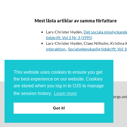
Mest lästa artiklar av samma författare
Lars-Christer Hydén,
Det sociala misslyckande
tidskrift: Vol 2 Nr 3 (1995)
Lars-Christer Hydén, Claes Nilholm, Kristina 
interaktion
,
Socialvetenskaplig tidskrift: Vol 
This website uses cookies to ensure you get
the best experience on our website. Cookies
are stored when you log in to OJS to manage
the session history.
Learn more
Socialvetenskaplig Tidskrift
ges ut av Göteborgs un
ISSN: 2003-5624 (digital)
Got it!
ISSN: 1104-1420 (print)