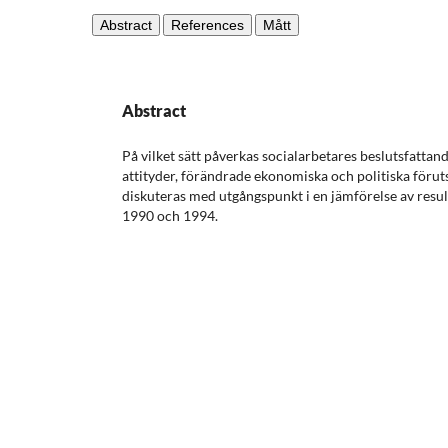
Abstract
References
Mått
Abstract
På vilket sätt påverkas socialarbetares beslutsfattan
attityder, förändrade ekonomiska och politiska föru
diskuteras med utgångspunkt i en jämförelse av resul
1990 och 1994.