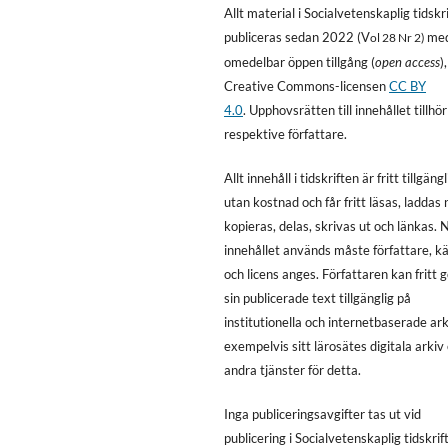
Allt material i Socialvetenskaplig tidskri
publiceras sedan 2022 (V
me
ol 28 Nr 2)
omedelbar öppen tillgång (
open access
)
Creative Commons-licensen
CC BY
4.0
. Upphovsrätten till innehållet tillhör
respektive författare.
Allt innehåll i tidskriften är fritt tillgängl
utan kostnad och får fritt läsas, laddas 
kopieras, delas, skrivas ut och länkas. 
innehållet används måste författare, kä
och licens anges. Författaren kan fritt 
sin publicerade text tillgänglig på
institutionella och internetbaserade ark
exempelvis sitt lärosätes digitala arkiv 
andra tjänster för detta.
Inga publiceringsavgifter tas ut vid
publicering i Socialvetenskaplig tidskrift