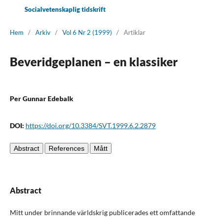
Socialvetenskaplig tidskrift
Hem
/
Arkiv
/
Vol 6 Nr 2 (1999)
/
Artiklar
Beveridgeplanen – en klassiker
Per Gunnar Edebalk
DOI:
https://doi.org/10.3384/SVT.1999.6.2.2879
Abstract
References
Mått
Abstract
Mitt under brinnande världskrig publicerades ett omfattande