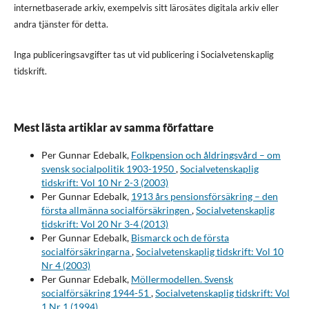
internetbaserade arkiv, exempelvis sitt lärosätes digitala arkiv eller
andra tjänster för detta.
Inga publiceringsavgifter tas ut vid publicering i Socialvetenskaplig
tidskrift.
Mest lästa artiklar av samma författare
Per Gunnar Edebalk,
Folkpension och åldringsvård – om
svensk socialpolitik 1903-1950
,
Socialvetenskaplig
tidskrift: Vol 10 Nr 2-3 (2003)
Per Gunnar Edebalk,
1913 års pensionsförsäkring – den
första allmänna socialförsäkringen
,
Socialvetenskaplig
tidskrift: Vol 20 Nr 3-4 (2013)
Per Gunnar Edebalk,
Bismarck och de första
socialförsäkringarna
,
Socialvetenskaplig tidskrift: Vol 10
Nr 4 (2003)
Per Gunnar Edebalk,
Möllermodellen. Svensk
socialförsäkring 1944-51
,
Socialvetenskaplig tidskrift: Vol
1 Nr 1 (1994)