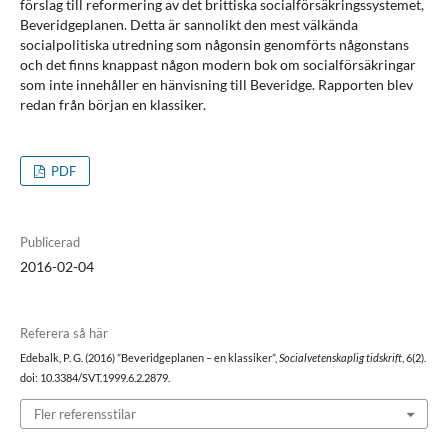
förslag till reformering av det brittiska socialförsäkringssystemet,
Beveridgeplanen. Detta är sannolikt den mest välkända
socialpolitiska utredning som någonsin genomförts någonstans
och det finns knappast någon modern bok om socialförsäkringar
som inte innehåller en hänvisning till Beveridge. Rapporten blev
redan från början en klassiker.
PDF
Publicerad
2016-02-04
Referera så här
Edebalk, P. G. (2016) ”Beveridgeplanen – en klassiker”,
Socialvetenskaplig tidskrift
, 6(2).
doi: 10.3384/SVT.1999.6.2.2879.
Fler referensstilar