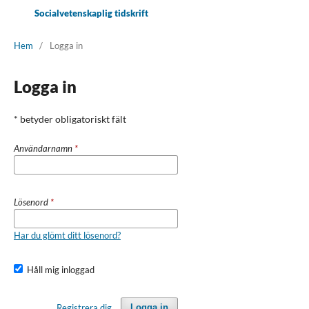
Socialvetenskaplig tidskrift
Hem
/
Logga in
Logga in
* betyder obligatoriskt fält
Användarnamn
*
Lösenord
*
Har du glömt ditt lösenord?
Håll mig inloggad
Registrera dig
Logga in