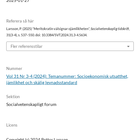
2025-01-27
Referera så här
Larsson, P. (2025) ”Meritokratin välsignar ojämlikheten”,
Socialvetenskaplig tidskrift
,
31(3-4), s. 537–550. doi: 10.3384/SVT.2024.31.3-4.5634.
Fler referensstilar
Nummer
Vol 31 Nr 3-4 (2024): Temanummer: Socioekonomisk utsatthet,
jämlikhet och skälig levnadsstandard
Sektion
Socialvetenskapligt forum
Licens
Copyright (c) 2024 Petter Larsson