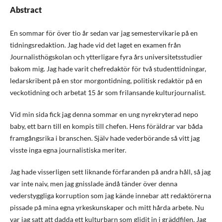
Abstract
En sommar för över tio år sedan var jag semestervikarie på en
tidningsredaktion. Jag hade vid det laget en examen från
Journalisthögskolan och ytterligare fyra års universitetsstudier
bakom mig. Jag hade varit chefredaktör för två studenttidningar,
ledarskribent på en stor morgontidning, politisk redaktör på en
veckotidning och arbetat 15 år som frilansande kulturjournalist.
Vid min sida fick jag denna sommar en ung nyrekryterad nepo
baby, ett barn till en kompis till chefen. Hens föräldrar var båda
framgångsrika i branschen. Själv hade vederbörande så vitt jag
visste inga egna journalistiska meriter.
Jag hade visserligen sett liknande förfaranden på andra håll, så jag
var inte naiv, men jag gnisslade ändå tänder över denna
vederstyggliga korruption som jag kände innebar att redaktörerna
pissade på mina egna yrkeskunskaper och mitt hårda arbete. Nu
var jag satt att dadda ett kulturbarn som glidit in i gräddfilen. Jag