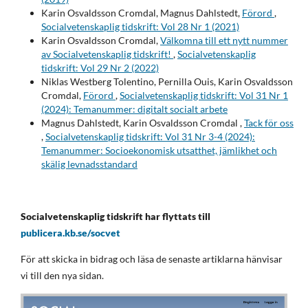
Karin Osvaldsson Cromdal, Magnus Dahlstedt,
Förord
,
Socialvetenskaplig tidskrift: Vol 28 Nr 1 (2021)
Karin Osvaldsson Cromdal,
Välkomna till ett nytt nummer
av Socialvetenskaplig tidskrift!
,
Socialvetenskaplig
tidskrift: Vol 29 Nr 2 (2022)
Niklas Westberg Tolentino, Pernilla Ouis, Karin Osvaldsson
Cromdal,
Förord
,
Socialvetenskaplig tidskrift: Vol 31 Nr 1
(2024): Temanummer: digitalt socialt arbete
Magnus Dahlstedt, Karin Osvaldsson Cromdal ,
Tack för oss
,
Socialvetenskaplig tidskrift: Vol 31 Nr 3-4 (2024):
Temanummer: Socioekonomisk utsatthet, jämlikhet och
skälig levnadsstandard
Socialvetenskaplig tidskrift har flyttats till
publicera.kb.se/socvet
För att skicka in bidrag och läsa de senaste artiklarna hänvisar
vi till den nya sidan.