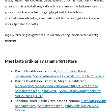
läsas, laddas ned, kopieras, delas, skrivas ut och länkas. När innehållet
används måste författare, källa och licens anges. Författaren kan fritt
göra sin publicerade text tillgänglig på institutionella och
internetbaserade arkiv, exempelvis sitt lärosätes digitala arkiv eller
andra tjänster för detta.
Inga publiceringsavgifter tas ut vid publicering i Socialvetenskaplig
tidskrift.
Mest lästa artiklar av samma författare
Karin Osvaldsson Cromdal,
Till minne av Kerstin
Johansson
,
Socialvetenskaplig tidskrift: Vol 27 Nr 1 (2020)
Karin Osvaldsson Cromdal, Magnus Dahlstedt,
Norrköpingsredaktionen välkomnar till ett nytt år med
Socialvetenskaplig tidskrift
,
Socialvetenskaplig tidskrift:
Vol 27 Nr 1 (2020)
Johanna Sköld, Karin Osvaldsson Cromdal,
Barnrättspolitik
och vuxensyn
,
Socialvetenskaplig tidskrift: Vol 26 Nr 2
(2019)