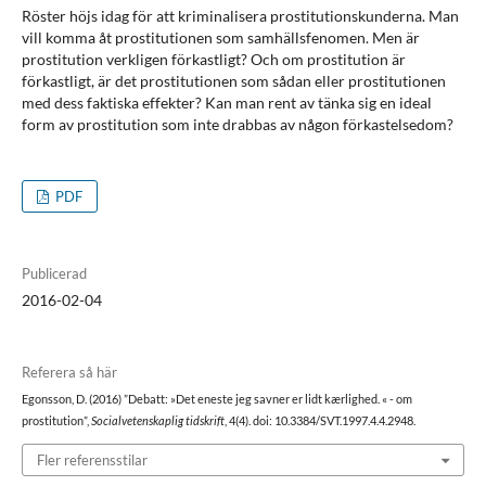
Röster höjs idag för att kriminalisera prostitutionskunderna. Man
vill komma åt prostitutionen som samhällsfenomen. Men är
prostitution verkligen förkastligt? Och om prostitution är
förkastligt, är det prostitutionen som sådan eller prostitutionen
med dess faktiska effekter? Kan man rent av tänka sig en ideal
form av prostitution som inte drabbas av någon förkastelsedom?
PDF
Publicerad
2016-02-04
Referera så här
Egonsson, D. (2016) ”Debatt: »Det eneste jeg savner er lidt kærlighed. « - om
prostitution”,
Socialvetenskaplig tidskrift
, 4(4). doi: 10.3384/SVT.1997.4.4.2948.
Fler referensstilar