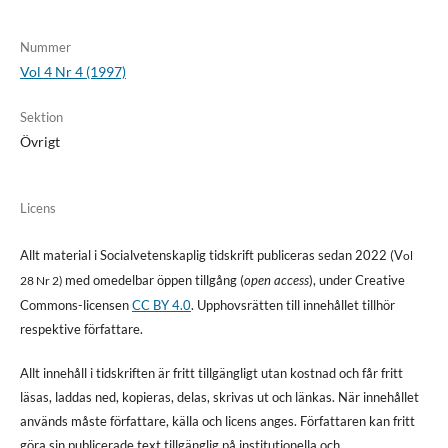
Nummer
Vol 4 Nr 4 (1997)
Sektion
Övrigt
Licens
Allt material i Socialvetenskaplig tidskrift publiceras sedan 2022 (V
ol
med omedelbar öppen tillgång (
open access
), under Creative
28 Nr 2)
Commons-licensen
CC BY 4.0
. Upphovsrätten till innehållet tillhör
respektive författare.
Allt innehåll i tidskriften är fritt tillgängligt utan kostnad och får fritt
läsas, laddas ned, kopieras, delas, skrivas ut och länkas. När innehållet
används måste författare, källa och licens anges. Författaren kan fritt
göra sin publicerade text tillgänglig på institutionella och