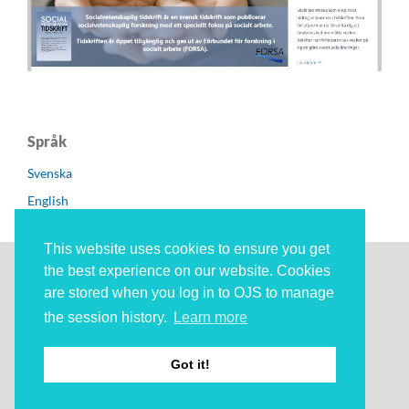
Språk
Svenska
English
This website uses cookies to ensure you get
the best experience on our website. Cookies
Socialvetenskaplig Tidskrift
ges ut av Göteborgs
are stored when you log in to OJS to manage
universitet, i samarbete med
Förbundet för forskning i
the session history.
Learn more
socialt arbete (FORSA)
.
ISSN: 2003-5624 (digital)
Got it!
ISSN: 1104-1420 (print)