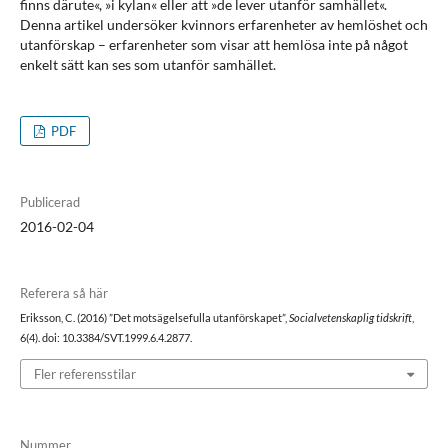
finns därute«, »i kylan« eller att »de lever utanför samhället«.
Denna artikel undersöker kvinnors erfarenheter av hemlöshet och
utanförskap – erfarenheter som visar att hemlösa inte på något
enkelt sätt kan ses som utanför samhället.
PDF
Publicerad
2016-02-04
Referera så här
Eriksson, C. (2016) ”Det motsägelsefulla utanförskapet”,
Socialvetenskaplig tidskrift
,
6(4). doi: 10.3384/SVT.1999.6.4.2877.
Fler referensstilar
Nummer