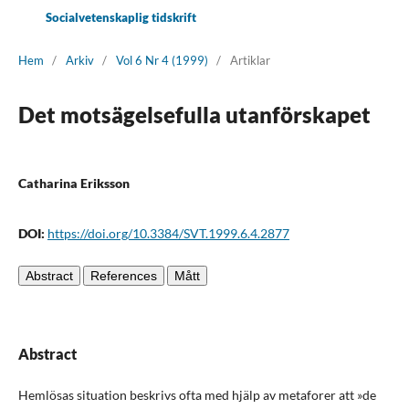
Socialvetenskaplig tidskrift
Hem
/
Arkiv
/
Vol 6 Nr 4 (1999)
/
Artiklar
Det motsägelsefulla utanförskapet
Catharina Eriksson
DOI:
https://doi.org/10.3384/SVT.1999.6.4.2877
Abstract
References
Mått
Abstract
Hemlösas situation beskrivs ofta med hjälp av metaforer att »de