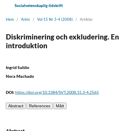
Socialvetenskaplig tidskrift
Hem
/
Arkiv
/
Vol 15 Nr 3-4 (2008)
/
Artiklar
Diskriminering och exkludering. En
introduktion
Ingrid Sahlin
Nora Machado
DOI:
https://doi.org/10.3384/SVT.2008.15.3-4.2565
Abstract
References
Mått
Abstract