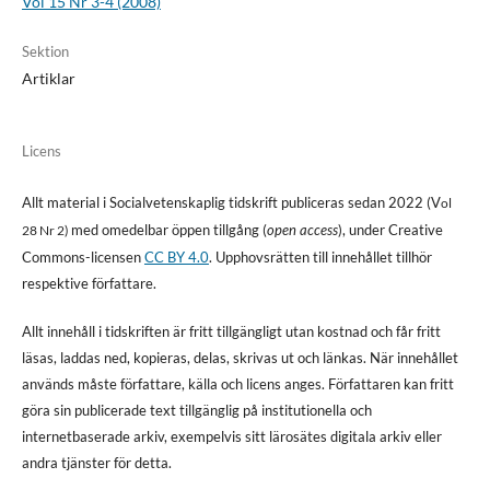
Vol 15 Nr 3-4 (2008)
Sektion
Artiklar
Licens
Allt material i Socialvetenskaplig tidskrift publiceras sedan 2022 (V
ol
med omedelbar öppen tillgång (
open access
), under Creative
28 Nr 2)
Commons-licensen
CC BY 4.0
. Upphovsrätten till innehållet tillhör
respektive författare.
Allt innehåll i tidskriften är fritt tillgängligt utan kostnad och får fritt
läsas, laddas ned, kopieras, delas, skrivas ut och länkas. När innehållet
används måste författare, källa och licens anges. Författaren kan fritt
göra sin publicerade text tillgänglig på institutionella och
internetbaserade arkiv, exempelvis sitt lärosätes digitala arkiv eller
andra tjänster för detta.