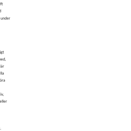
ft
d
, under
igt
ned,
När
lla
göra
iv,
eller
.