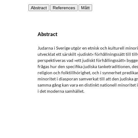
Abstract
References
Mått
Abstract
Judarna i Sverige utgör en etnisk och kulturell minor
utvecklat ett särskilt »judiskt« förhållningssätt till til
perspektiveras vad »ett judiskt förhållingssätt« bygge
frågas hur den specifika judiska tanketraditionen, d
religion och folktillhörighet, och i synnerhet predik
minoritet i diasporan samverkat till att den judiska 
samma gång kan vara en distinkt nationell minoritet i
i det moderna samhället.