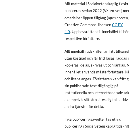
Allt material i Socialvetenskaplig tidskri
publiceras sedan 2022 (V
me
ol 28 Nr 2)
omedelbar öppen tillgång (
open access
)
Creative Commons-licensen
CC BY
4.0
. Upphovsrätten till innehållet tillhör
respektive författare.
Allt innehåll i tidskriften är fritt tillgängl
utan kostnad och får fritt läsas, laddas 
kopieras, delas, skrivas ut och länkas. 
innehållet används måste författare, kä
och licens anges. Författaren kan fritt 
sin publicerade text tillgänglig på
institutionella och internetbaserade ark
exempelvis sitt lärosätes digitala arkiv 
andra tjänster för detta.
Inga publiceringsavgifter tas ut vid
publicering i Socialvetenskaplig tidskrift