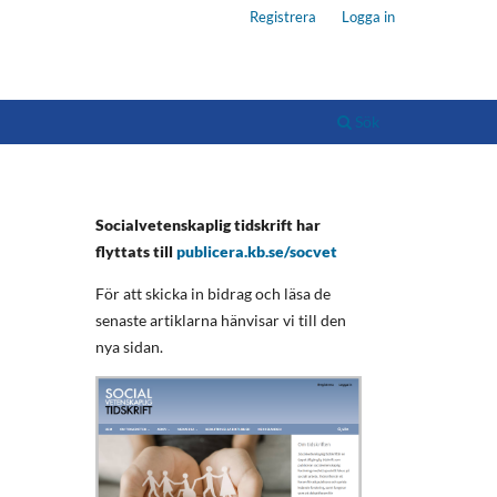
Registrera
Logga in
Sök
Socialvetenskaplig tidskrift har
flyttats till
publicera.kb.se/socvet
För att skicka in bidrag och läsa de
senaste artiklarna hänvisar vi till den
nya sidan.