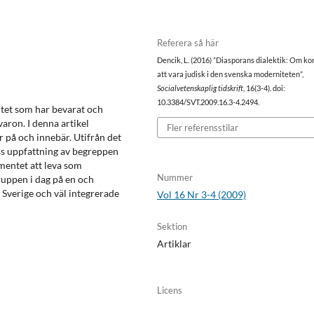
Referera så här
Dencik, L. (2016) ”Diasporans dialektik: Om ko
att vara judisk i den svenska moderniteten”,
Socialvetenskaplig tidskrift
, 16(3-4). doi:
10.3384/SVT.2009.16.3-4.2494.
itet som har bevarat och
lvaron. I denna artikel
Fler referensstilar
r på och innebär. Utifrån det
ess uppfattning av begreppen
amentet att leva som
Nummer
gruppen i dag på en och
 Sverige och väl integrerade
Vol 16 Nr 3-4 (2009)
Sektion
Artiklar
Licens