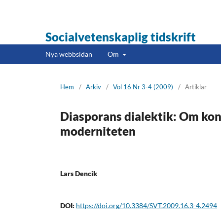
Socialvetenskaplig tidskrift
Nya webbsidan
Om
Hem
/
Arkiv
/
Vol 16 Nr 3-4 (2009)
/
Artiklar
Diasporans dialektik: Om kons
moderniteten
Lars Dencik
DOI:
https://doi.org/10.3384/SVT.2009.16.3-4.2494