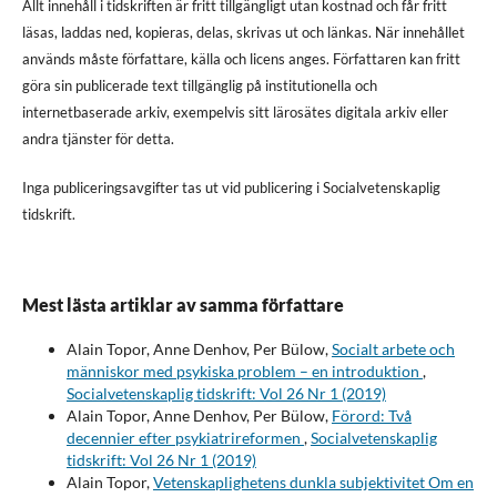
Allt innehåll i tidskriften är fritt tillgängligt utan kostnad och får fritt
läsas, laddas ned, kopieras, delas, skrivas ut och länkas. När innehållet
används måste författare, källa och licens anges. Författaren kan fritt
göra sin publicerade text tillgänglig på institutionella och
internetbaserade arkiv, exempelvis sitt lärosätes digitala arkiv eller
andra tjänster för detta.
Inga publiceringsavgifter tas ut vid publicering i Socialvetenskaplig
tidskrift.
Mest lästa artiklar av samma författare
Alain Topor, Anne Denhov, Per Bülow,
Socialt arbete och
människor med psykiska problem – en introduktion
,
Socialvetenskaplig tidskrift: Vol 26 Nr 1 (2019)
Alain Topor, Anne Denhov, Per Bülow,
Förord: Två
decennier efter psykiatrireformen
,
Socialvetenskaplig
tidskrift: Vol 26 Nr 1 (2019)
Alain Topor,
Vetenskaplighetens dunkla subjektivitet Om en