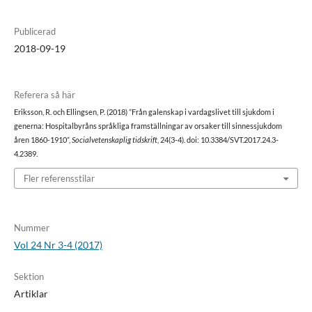
Publicerad
2018-09-19
Referera så här
Eriksson, R. och Ellingsen, P. (2018) ”Från galenskap i vardagslivet till sjukdom i
generna: Hospitalbyråns språkliga framställningar av orsaker till sinnessjukdom
åren 1860-1910”,
Socialvetenskaplig tidskrift
, 24(3-4). doi: 10.3384/SVT.2017.24.3-
4.2389.
Fler referensstilar
Nummer
Vol 24 Nr 3-4 (2017)
Sektion
Artiklar