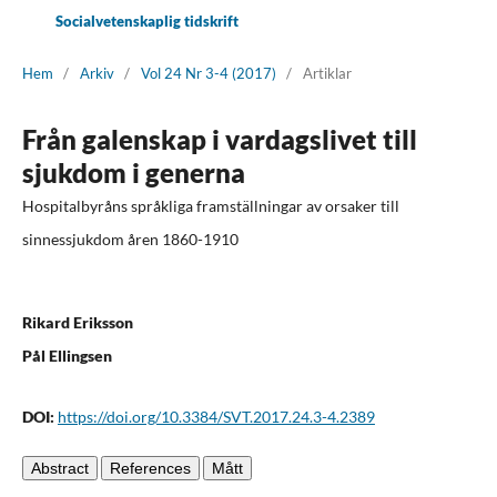
Socialvetenskaplig tidskrift
Hem
/
Arkiv
/
Vol 24 Nr 3-4 (2017)
/
Artiklar
Från galenskap i vardagslivet till
sjukdom i generna
Hospitalbyråns språkliga framställningar av orsaker till
sinnessjukdom åren 1860-1910
Rikard Eriksson
Pål Ellingsen
DOI:
https://doi.org/10.3384/SVT.2017.24.3-4.2389
Abstract
References
Mått