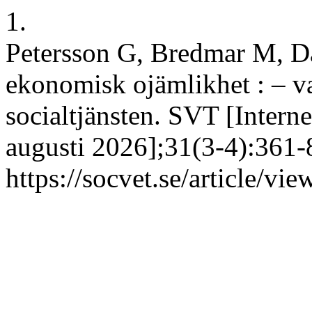
1.
Petersson G, Bredmar M, D
ekonomisk ojämlikhet : – var
socialtjänsten. SVT [Interne
augusti 2026];31(3-4):361-8
https://socvet.se/article/vi