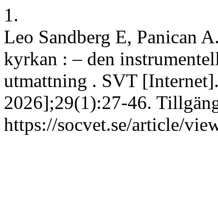
1.
Leo Sandberg E, Panican A
kyrkan : – den instrumentel
utmattning . SVT [Internet].
2026];29(1):27-46. Tillgäng
https://socvet.se/article/vi