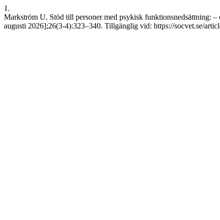
1.
Markström U. Stöd till personer med psykisk funktionsnedsättning: – et
augusti 2026];26(3-4):323–340. Tillgänglig vid: https://socvet.se/arti