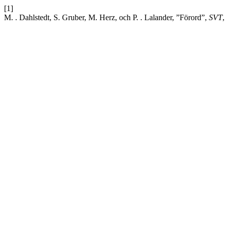
[1]
M. . Dahlstedt, S. Gruber, M. Herz, och P. . Lalander, ”Förord”,
SVT
,