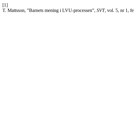
[1]
T. Mattsson, ”Barnets mening i LVU-processen”,
SVT
, vol. 5, nr 1, f