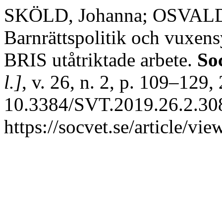
SKÖLD, Johanna; OSVAL
Barnrättspolitik och vuxensy
BRIS utåtriktade arbete.
Soc
l.]
, v. 26, n. 2, p. 109–129
10.3384/SVT.2019.26.2.308
https://socvet.se/article/v