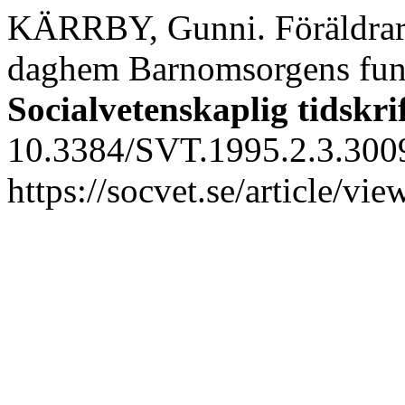
KÄRRBY, Gunni. Föräldrars 
daghem Barnomsorgens funk
Socialvetenskaplig tidskri
10.3384/SVT.1995.2.3.3009
https://socvet.se/article/v