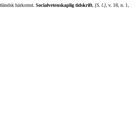
tländsk härkomst.
Socialvetenskaplig tidskrift
,
[S. l.]
, v. 18, n. 1,