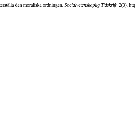
terställa den moraliska ordningen.
Socialvetenskaplig Tidskrift
,
2
(3). ht