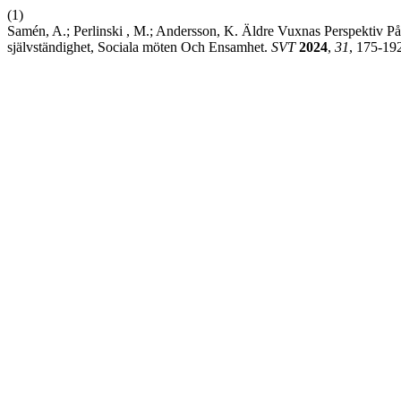
(1)
Samén, A.; Perlinski , M.; Andersson, K. Äldre Vuxnas Perspektiv På
självständighet, Sociala möten Och Ensamhet.
SVT
2024
,
31
, 175-19