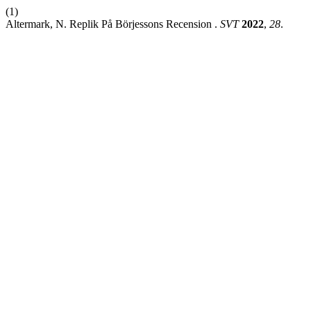
(1)
Altermark, N. Replik På Börjessons Recension .
SVT
2022
,
28
.