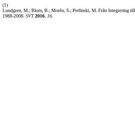
(1)
Lundgren, M.; Blom, B.; Morén, S.; Perlinski, M. Från Integrering ti
1988-2008.
SVT
2016
,
16
.