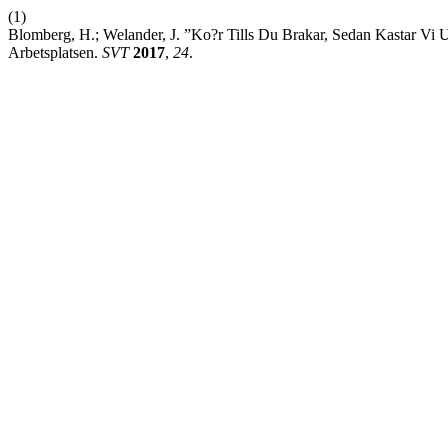
(1)
Blomberg, H.; Welander, J. ”Ko?r Tills Du Brakar, Sedan Kastar Vi U
Arbetsplatsen.
SVT
2017
,
24
.