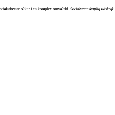
socialarbetare o?kar i en komplex omva?rld.
Socialvetenskaplig tidskrift
.