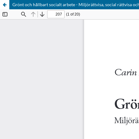
Grönt och hållbart socialt arbete - Miljörättvisa, social rättvisa o